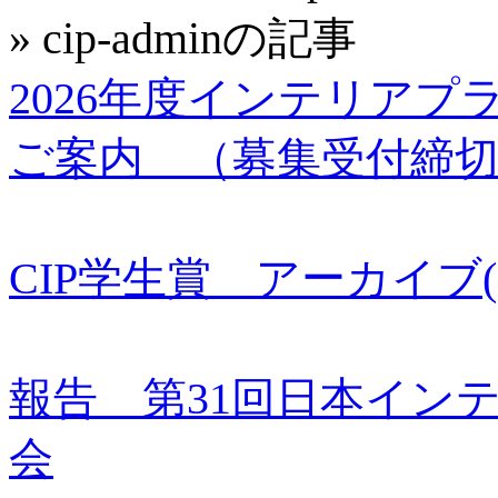
» cip-adminの記事
2026年度インテリア
ご案内 （募集受付締
CIP学生賞 アーカイブ(20
報告 第31回日本インテ
会