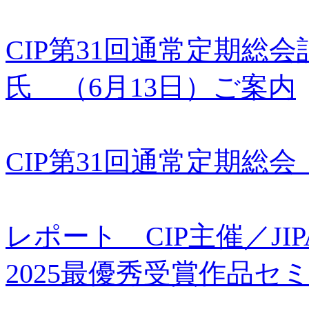
CIP第31回通常定期総
氏 （6月13日）ご案内
CIP第31回通常定期総
レポート CIP主催／J
2025最優秀受賞作品セミ