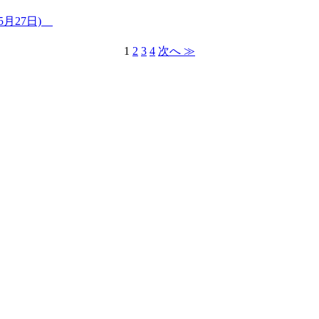
月27日)
1
2
3
4
次へ ≫