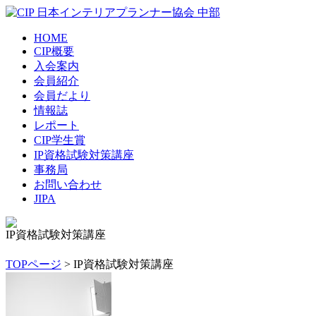
HOME
CIP概要
入会案内
会員紹介
会員だより
情報誌
レポート
CIP学生賞
IP資格試験対策講座
事務局
お問い合わせ
JIPA
IP資格試験対策講座
TOPページ
> IP資格試験対策講座