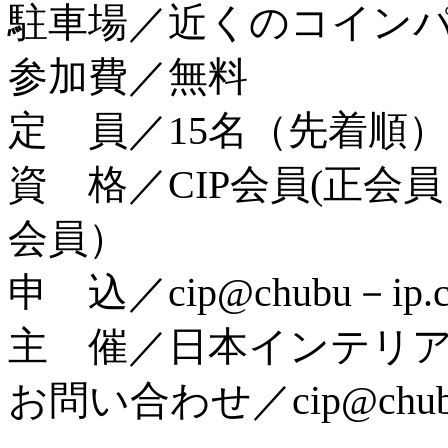
駐車場／近くのコイン
参加費／無料
定 員／15名（先着順）
資 格／CIP会員(正会
会員）
申 込／cip@chubu－i
主 催／日本インテリア
お問い合わせ／cip@chubu－