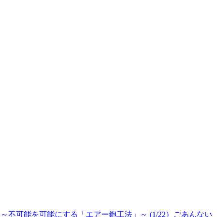
不可能を可能にする「エアー鉋工法」～ (1/22）ごあんない