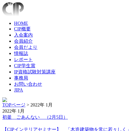
HOME
CIP概要
入会案内
会員紹介
会員だより
情報誌
レポート
CIP学生賞
IP資格試験対策講座
事務局
お問い合わせ
JIPA
TOPページ
> 2022年 1月
2022年 1月
初釜 ごあんない （2月5日）
【CIPインテリアセミナー】 「木造建築物を常に若々しく」～