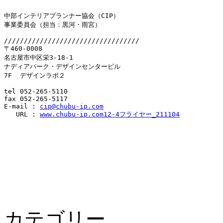
中部インテリアプランナー協会（CIP）

事業委員会（担当：黒河・雨宮）

//////////////////////////////////

〒460-0008　

名古屋市中区栄3-18-1　

ナディアパーク・デザインセンタービル

7F  デザインラボ２

tel 052-265-5110　

fax 052-265-5117

E-mail : 
cip@chubu-ip.com
   URL : 
www.chubu-ip.com
12-4フライヤー_211104
カテゴリー