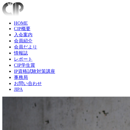
HOME
CIP概要
入会案内
会員紹介
会員だより
情報誌
レポート
CIP学生賞
IP資格試験対策講座
事務局
お問い合わせ
JIPA