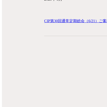
CIP第30回通常定期総会（6/21）ご