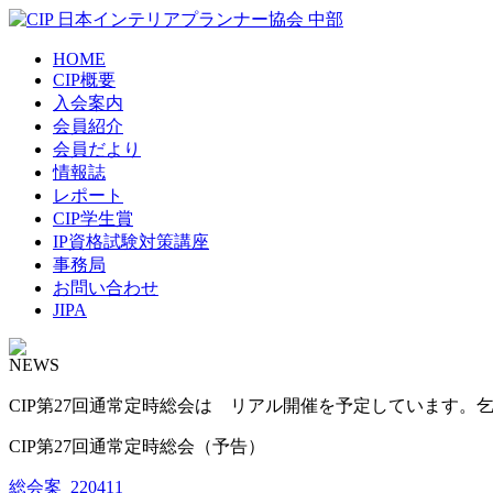
HOME
CIP概要
入会案内
会員紹介
会員だより
情報誌
レポート
CIP学生賞
IP資格試験対策講座
事務局
お問い合わせ
JIPA
NEWS
CIP第27回通常定時総会は リアル開催を予定しています。乞う
CIP第27回通常定時総会（予告）
総会案_220411