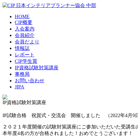
HOME
CIP概要
入会案内
会員紹介
会員だより
情報誌
レポート
CIP学生賞
IP資格試験対策講座
事務局
お問い合わせ
JIPA
IP資格試験対策講座
IP試験合格 祝賀式・交流会 開催しました （2022年4月9日（土）
２０２１年度開催の試験対策講座にご参加いただいた受講生
本年度4名の方が合格されました！おめでとうございます！