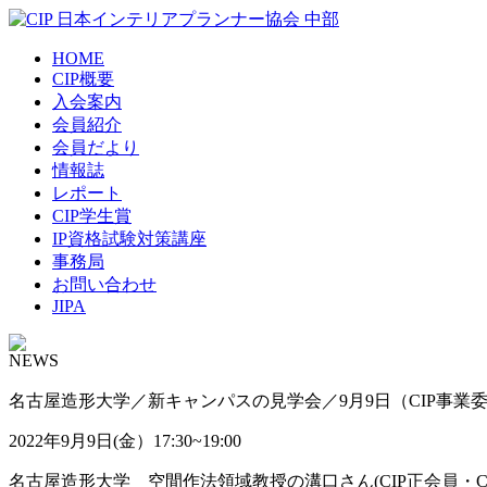
HOME
CIP概要
入会案内
会員紹介
会員だより
情報誌
レポート
CIP学生賞
IP資格試験対策講座
事務局
お問い合わせ
JIPA
NEWS
名古屋造形大学／新キャンパスの見学会／9月9日（CIP事業
2022年9月9日(金）17:30~19:00
名古屋造形大学 空間作法領域教授の溝口さん(CIP正会員・