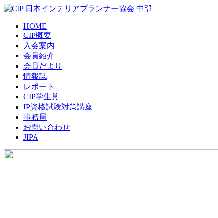
HOME
CIP概要
入会案内
会員紹介
会員だより
情報誌
レポート
CIP学生賞
IP資格試験対策講座
事務局
お問い合わせ
JIPA