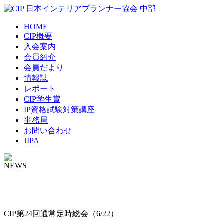
HOME
CIP概要
入会案内
会員紹介
会員だより
情報誌
レポート
CIP学生賞
IP資格試験対策講座
事務局
お問い合わせ
JIPA
NEWS
CIP第24回通常定時総会（6/22）