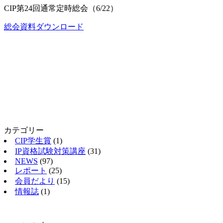
CIP第24回通常定時総会（6/22）
総会資料
ダウンロード
カテゴリー
CIP学生賞
(1)
IP資格試験対策講座
(31)
NEWS
(97)
レポート
(25)
会員だより
(15)
情報誌
(1)